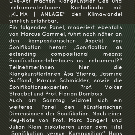
Live-Act machen Klangkünstler Cee und
Instrumentenbauer Kartadinata mit
„KLIMA | ANLAGE“ den Klimawandel
sinnlich erfahrbar.
Ein folgendes Panel, moderiert ebenfalls
von Marcus Gammel, führt noch näher an
den kompositorischen Aspekt von
Sonifikation heran: „Sonification as
extending compositional means:
Sonifications‐Interfaces as Instrument?“
TeilnehmerInnen hier die
KlangkünstlerInnen Åsa Stjerna, Jasmine
Guffond, Marcus Schmickler, sowie die
Sonifikationsexperten Prof. Volker
Straebel und Prof. Florian Dombois.
Auch am Sonntag widmet sich ein
weiteres Panel den künstlerischen
Dimensionen der Sonifikation. Nach einer
Key-Note von Prof. Marc Bangert und
Julian Klein diskutieren unter dem Titel
„Sonifikation versus Komposition“ Hans