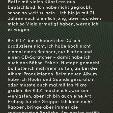
Platte mit vielen Künstlern aus
Deutschland. Ich habe nicht geglaubt,
schon so weit zu sein – ich bin ja mit 21
Jahren noch ziemlich jung, aber nachdem
mich so Viele ermutigt haben, werde ich
es wagen.
Bei K.I.Z. bin ich eben der DJ, ich
produziere nicht, ich habe noch nicht
einmal einen Rechner, nur Platten und
einen CD-Scratcher – damit habe ich
auch das Böhse-Enkelz-Mixtape gemacht.
Da hatte ich mal mehr zu tun, als bei den
Album-Produktionen. Beim neuen Album
habe ich Hooks und Sounds gescratcht
oder musste auch mal mit ins Mikro
grölen. Bei K.I.Z. mache ich zwar am
wenigsten, aber ich bin auch eine Art
Erdung für die Gruppe. Ich kann nicht
Rappen, bringe aber immer die
schlechtesten Sprüche. Am besten gefällt