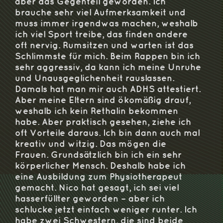
aber das Gegenteil geworden. Ich
brauche sehr viel Aufmerksamkeit und
muss immer irgendwas machen, weshalb
ich viel Sport treibe, das finden andere
oft nervig. Rumsitzen und warten ist das
Schlimmste für mich. Beim Rappen bin ich
sehr aggressiv, da kann ich meine Unruhe
und Unausgeglichenheit rauslassen.
Damals hat man mir auch ADHS attestiert.
Aber meine Eltern sind ökomäßig drauf,
weshalb ich kein Rethalin bekommen
habe. Aber praktisch gesehen, ziehe ich
oft Vorteile daraus. Ich bin dann auch mal
kreativ und witzig. Das mögen die
Frauen. Grundsätzlich bin ich ein sehr
körperlicher Mensch. Deshalb habe ich
eine Ausbildung zum Physiotherapeut
gemacht. Nico hat gesagt, ich sei viel
hasserfüllter geworden – aber ich
schlucke jetzt einfach weniger runter. Ich
habe zwei Schwestern, die sind beide