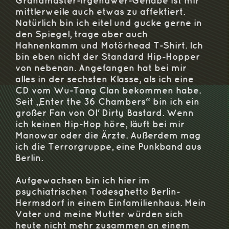
Grandmaster-Irgendwer-Gehabe ist mir
mittlerweile auch etwas zu affektiert.
Natürlich bin ich eitel und gucke gerne in
den Spiegel, trage aber auch
Hahnenkamm und Motörhead T-Shirt. Ich
bin eben nicht der Standard Hip-Hopper
von nebenan. Angefangen hat bei mir
alles in der sechsten Klasse, als ich eine
CD vom Wu-Tang Clan bekommen habe.
Seit „Enter the 36 Chambers“ bin ich ein
großer Fan von Ol‘ Dirty Bastard. Wenn
ich keinen Hip-Hop höre, läuft bei mir
Manowar oder die Ärzte. Außerdem mag
ich die Terrorgruppe, eine Punkband aus
Berlin.
Aufgewachsen bin ich hier im
psychiatrischen Todesghetto Berlin-
Hermsdorf in einem Einfamilienhaus. Mein
Vater und meine Mutter würden sich
heute nicht mehr zusammen an einem