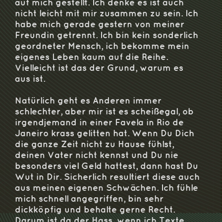
auf mich gestellt. Ich denke es ist auch
nicht leicht mit mir zusammen zu sein. Ich
habe mich gerade gestern von meiner
Freundin getrennt. Ich bin kein sonderlich
geordneter Mensch, ich bekomme mein
eigenes Leben kaum auf die Reihe.
Vielleicht ist das der Grund, warum es
aus ist.
Natürlich geht es Anderen immer
schlechter, aber mir ist es scheißegal, ob
irgendjemand in einer Favela in Rio de
Janeiro krass gelitten hat. Wenn Du Dich
die ganze Zeit nicht zu Hause fühlst,
deinen Vater nicht kennst und Du nie
besonders viel Geld hattest, dann hast Du
Wut in Dir. Sicherlich resultiert diese auch
aus meinen eigenen Schwächen. Ich fühle
mich schnell angegriffen, bin sehr
dickköpfig und behalte gerne Recht.
Darum ist da der Hass, wenn ich Texte