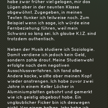
habe zwar früher viel gelogen, mir das
Lügen aber in der neunten Klasse
abgewöhnt. Zugegeben, in meinen
Texten flunker ich teilweise noch. Zum
Beispiel wenn ich sage, ich würde eine
Fernbeziehung führen, weil mein
Schwanz so lang sei. Ich glaube K.I.Z. sind
trotzdem authentisch.
Neben der Musik studiere ich Soziologie.
Damit verdiene ich jedoch kein Geld,
sondern zahle drauf. Meine Studienwahl
erfolgte nach dem negativen
Ausschlussverfahren. Ich fand alles
Andere kacke, wollte aber meinen Kopf
wieder anstrengen. Ich habe zuvor zwei
Jahre in einem Keller Löcher in
Aluminiumplatten gebohrt und gemerkt
wie ich geistig abgebaut habe. Ein
unglaublicher Ficker bin ich deswegen
nicht. Vor einem halben Jahr habe ich