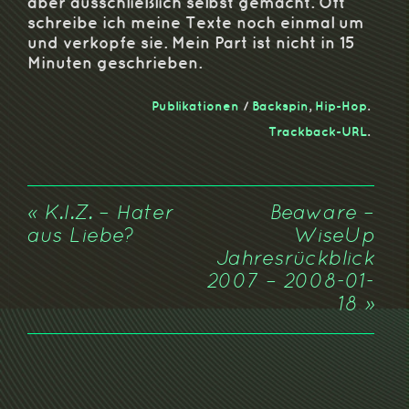
aber ausschließlich selbst gemacht. Oft
schreibe ich meine Texte noch einmal um
und verkopfe sie. Mein Part ist nicht in 15
Minuten geschrieben.
Publikationen
/
Backspin
,
Hip-Hop
.
Trackback-URL
.
«
K.I.Z. – Hater
Beaware –
aus Liebe?
WiseUp
Jahresrückblick
2007 – 2008-01-
18
»